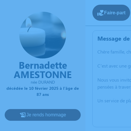
Faire-part
Message de 
Chère famille, c
Bernadette
C’est avec une 
AMESTONNE
Nous vous invito
née DURAND
pensées à traver
décédée le 10 février 2025 à l'âge de
87 ans
Un service de p
Je rends hommage