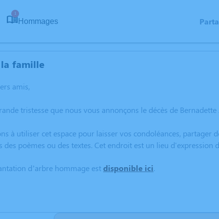
1
Part
Hommages
la famille
hers amis,
grande tristesse que nous vous annonçons le décès de Bernadett
ns à utiliser cet espace pour laisser vos condoléances, partager
s des poèmes ou des textes. Cet endroit est un lieu d'expressi
lantation d’arbre hommage est
disponible ici
.