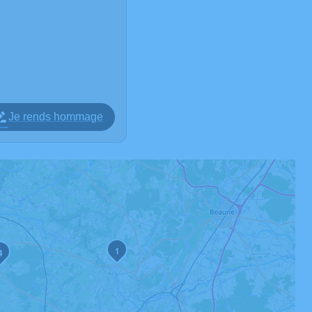
Je rends hommage
1
4