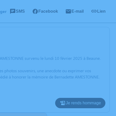
ager
SMS
Facebook
E-mail
Lien
e AMESTONNE survenu le lundi 10 février 2025 à Beaune.
 des photos souvenirs, une anecdote ou exprimer vos
on dédié à honorer la mémoire de Bernadette AMESTONNE.
Je rends hommage