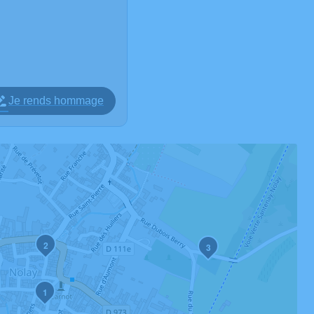
Je rends hommage
2
3
1