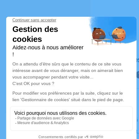
Déroulé de
Le vendred
Église Sain