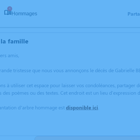
4
Part
Hommages
la famille
hers amis,
rande tristesse que nous vous annonçons le décès de Gabrielle B
ns à utiliser cet espace pour laisser vos condoléances, partager
s des poèmes ou des textes. Cet endroit est un lieu d'expressio
lantation d’arbre hommage est
disponible ici
.