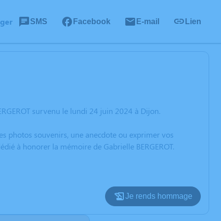
ager
SMS
Facebook
E-mail
Lien
ERGEROT survenu le lundi 24 juin 2024 à Dijon.
 des photos souvenirs, une anecdote ou exprimer vos
n dédié à honorer la mémoire de Gabrielle BERGEROT.
Je rends hommage