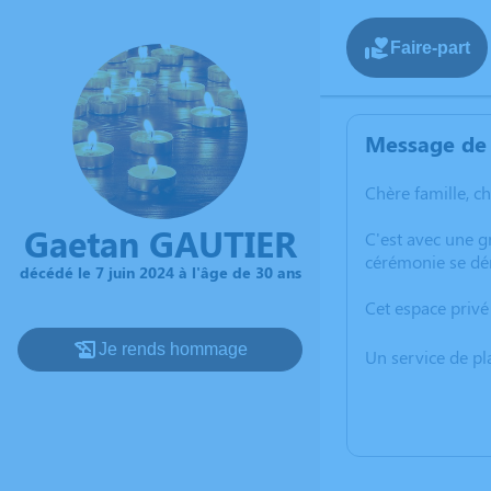
Faire-part
Message de 
Chère famille, c
Gaetan GAUTIER
C'est avec une 
cérémonie se dér
décédé le 7 juin 2024 à l'âge de 30 ans
Cet espace privé
Je rends hommage
Un service de p