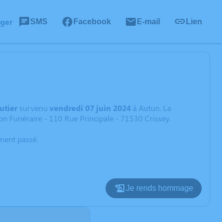
ager
SMS
Facebook
E-mail
Lien
utier
survenu
vendredi 07 juin 2024
à Autun. La
on Funéraire - 110 Rue Principale - 71530 Crissey.
oment passé.
Je rends hommage