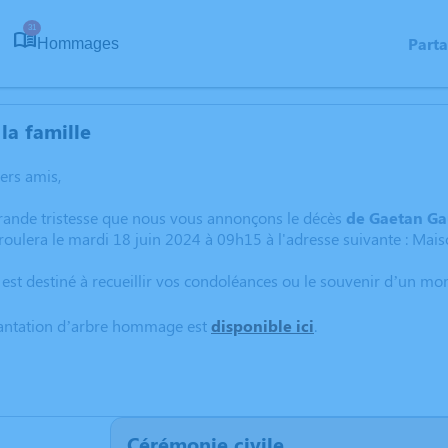
31
Part
Hommages
la famille
hers amis,
grande tristesse que nous vous annonçons le décès
de Gaetan Ga
oulera le mardi 18 juin 2024 à 09h15 à l'adresse suivante : Mais
 est destiné à recueillir vos condoléances ou le souvenir d’un m
lantation d’arbre hommage est
disponible ici
.
Cérémonie civile