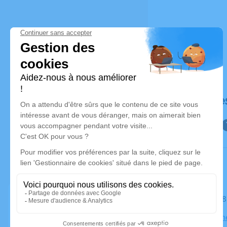
Déroulé de
Le mardi 1
Maison Funé