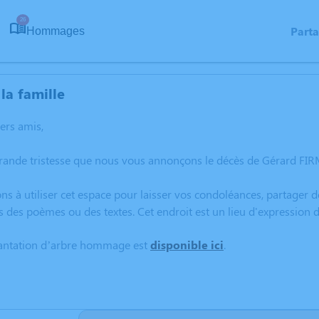
26
Part
Hommages
la famille
hers amis,
rande tristesse que nous vous annonçons le décès de Gérard FIR
ns à utiliser cet espace pour laisser vos condoléances, partager
s des poèmes ou des textes. Cet endroit est un lieu d'expressio
lantation d’arbre hommage est
disponible ici
.