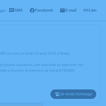
ager
SMS
Facebook
E-mail
Lien
MIN survenu le lundi 19 août 2024 à Nolay.
 des photos souvenirs, une anecdote ou exprimer vos
n dédié à honorer la mémoire de Gérard FIRMIN.
Je rends hommage