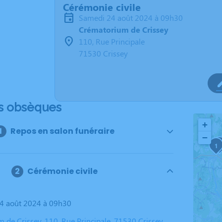
Cérémonie civile
samedi 24 août 2024 à 09h30
Crématorium de Crissey
110, Rue Principale
71530 Crissey
s obsèques
+
Repos en salon funéraire
−
4
1
Cérémonie civile
24 août 2024 à 09h30
 de Crissey, 110, Rue Principale, 71530 Crissey