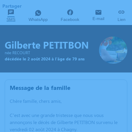
Partager
E-mail
SMS
WhatsApp
Facebook
Lien
Gilberte PETITBON
née RECOURT
décédée le 2 août 2024 à l'âge de 79 ans
Message de la famille
Chère famille, chers amis,
C’est avec une grande tristesse que nous vous
annonçons le décès de Gilberte PETITBON survenu le
vendredi 02 août 2024 à Chagny.