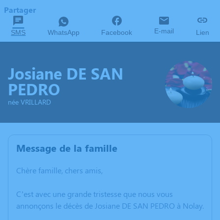
Partager
E-mail
SMS
WhatsApp
Facebook
Lien
Josiane DE SAN
PEDRO
née VRILLARD
Message de la famille
Chère famille, chers amis,
C’est avec une grande tristesse que nous vous
annonçons le décès de Josiane DE SAN PEDRO à Nolay.