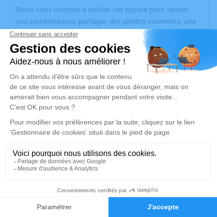
Nous vous invitons à utiliser cet espace pour laisser
vos condoléances, partager des photos souvenirs, une
anecdote ou exprimer vos pensées à travers des
poèmes ou des textes. Cet endroit est un lieu
d'expression dédié à honorer la mémoire de Josiane
DE SAN PEDRO.
Un service de plantation d’arbre hommage est
disponible ici
.
Je rends hommage
Cérémonie civile
vendredi 14 juin 2024 à 13h15
Maison Funéraire de Crissey
5
110 Rue Principale
71530 Crissey
Faire-part
Hommages