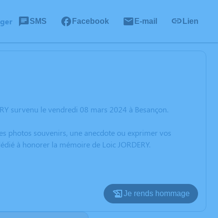
ager
SMS
Facebook
E-mail
Lien
ERY survenu le vendredi 08 mars 2024 à Besançon.
 des photos souvenirs, une anecdote ou exprimer vos
 dédié à honorer la mémoire de Loic JORDERY.
Je rends hommage