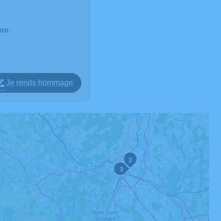
jon
Je rends hommage
2
3