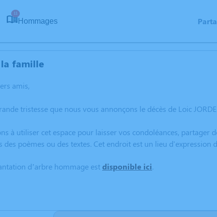
11
Part
Hommages
la famille
hers amis,
grande tristesse que nous vous annonçons le décès de Loic JORD
ns à utiliser cet espace pour laisser vos condoléances, partager
s des poèmes ou des textes. Cet endroit est un lieu d'expression
lantation d’arbre hommage est
disponible ici
.