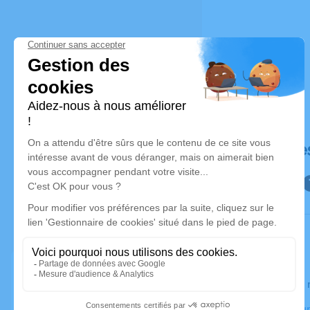
Déroulé de
Le jeudi 1
Crématorium