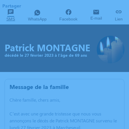
Partager
E-mail
SMS
WhatsApp
Facebook
Lien
Patrick MONTAGNE
décédé le 27 février 2023 à l'âge de 69 ans
Message de la famille
Chère famille, chers amis,
C’est avec une grande tristesse que nous vous
annonçons le décès de Patrick MONTAGNE survenu le
lundi 27 février 2023 à Marcheseuil.