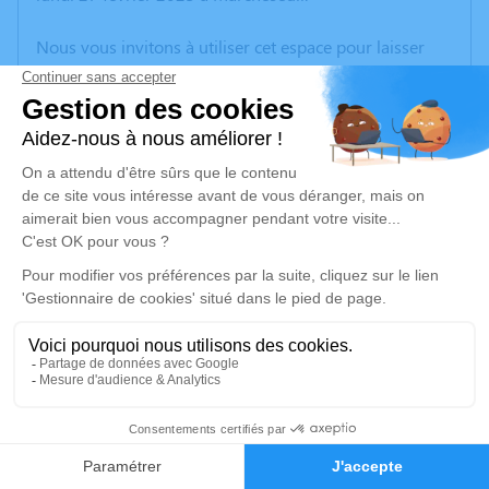
Nous vous invitons à utiliser cet espace pour laisser
vos condoléances, partager des photos souvenirs, une
anecdote ou exprimer vos pensées à travers des
poèmes ou des textes. Cet endroit est un lieu
d'expression dédié à honorer la mémoire de Patrick
MONTAGNE.
Un service de plantation d’arbre hommage est
disponible ici
.
Je rends hommage
Cérémonie religieuse
vendredi 03 mars 2023 à 15h00
1
Église Saint Roch de Change
21340 Change
Faire-part
Hommages