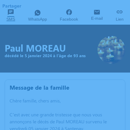
Partager
E-mail
SMS
WhatsApp
Facebook
Lien
Paul MOREAU
décédé le 5 janvier 2024 à l'âge de 93 ans
Message de la famille
Chère famille, chers amis,
C’est avec une grande tristesse que nous vous
annonçons le décès de Paul MOREAU survenu le
vendredi 05 janvier 2024 à Santenay.