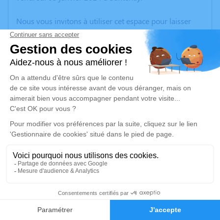
Nous vous invitons à utiliser cet espace pour laisser
vos condoléances, partager des photos souvenirs, une
anecdote ou exprimer vos pensées à travers des
poèmes ou des textes. Cet endroit est un lieu
d'expression dédié à honorer la mémoire de Paul
MOREAU.
Un service de plantation d’arbre hommage est
disponible ici
.
Je rends hommage
Cérémonie religieuse
vendredi 12 janvier 2024 à 10h00
1
Église Notre Dame du Rosaire de Santenay
21590 Santenay
Faire-part
Hommages