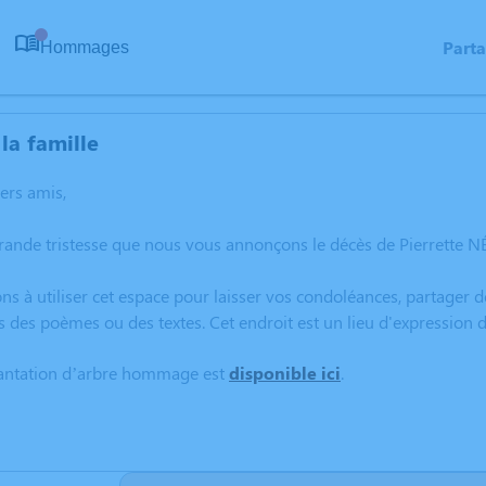
Part
Hommages
0
la famille
hers amis,
rande tristesse que nous vous annonçons le décès de Pierrette 
ns à utiliser cet espace pour laisser vos condoléances, partager
s des poèmes ou des textes. Cet endroit est un lieu d'expression
lantation d’arbre hommage est
disponible ici
.