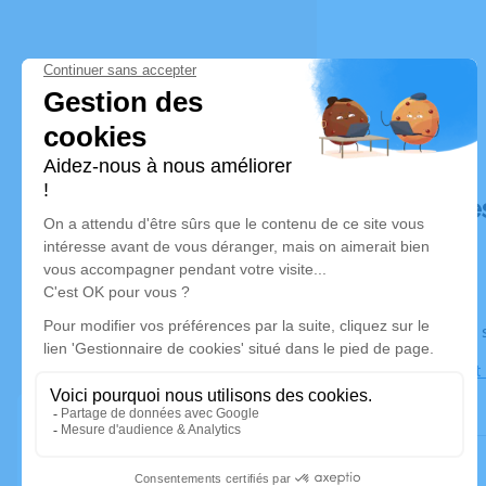
Déroulé de
Le jeudi 1
Église Sain