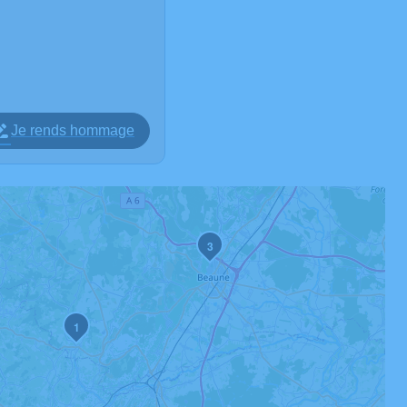
Je rends hommage
3
1