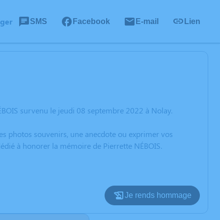
ager
SMS
Facebook
E-mail
Lien
NÉBOIS survenu le jeudi 08 septembre 2022 à Nolay.
 des photos souvenirs, une anecdote ou exprimer vos
 dédié à honorer la mémoire de Pierrette NÉBOIS.
Je rends hommage