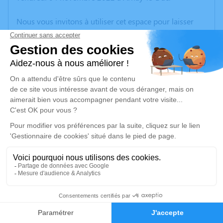
Nous vous invitons à utiliser cet espace pour laisser
vos condoléances, partager des photos souvenirs, une
anecdote ou exprimer vos pensées à travers des
poèmes ou des textes. Cet endroit est un lieu
d'expression dédié à honorer la mémoire de Sylvie
DOLLINGER.
Un service de plantation d’arbre hommage est
disponible ici
.
Je rends hommage
Cérémonie religieuse
jeudi 10 novembre 2022 à 10h30
7
Église de Val-Mont
Val-Mont Côte-d'Or
Faire-part
Hommages
21340 Val-Mont