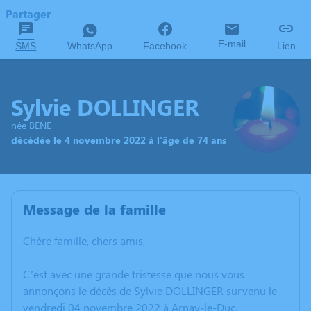
Partager
E-mail
SMS
WhatsApp
Facebook
Lien
Sylvie DOLLINGER
née BENE
décédée le 4 novembre 2022 à l'âge de 74 ans
Message de la famille
Chère famille, chers amis,
C’est avec une grande tristesse que nous vous
annonçons le décès de Sylvie DOLLINGER survenu le
vendredi 04 novembre 2022 à Arnay-le-Duc.