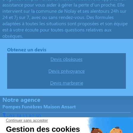
assistance pour vous aider à gérer la perte d’un proche. Elle
intervient sur la commune de Nolay et ses alentours 24h sur
24 et 7j sur 7, avec ou sans rendez-vous. Des formules
adaptées à toutes les situations sont proposées et son équipe
est à votre écoute pour toutes questions relatives aux
obsèques.
Obtenez un devis
Devis obsèques
Devis prévoyance
Devis marbrerie
Notre agence
Pompes Funèbres Maison Ansart
03 74 11 87 50
maison.ansart@orange.fr
27, Rue de la République – 21340 – Nolay