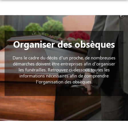
Aller
au
NOS SERVICES
contenu
NOTRE AGENCE
ORGANISER DES OBSÈQUES
NOTRE CHAMBRE FUNÉRAIRE
PRÉVOIR SES OBSÈQUES
Organiser des obsèques
ESPACES HOMMAGES
MONUMENTS FUNÉRAIRES
Dans le cadre du décès d’un proche, de nombreuses
démarches doivent être entreprises afin d’organiser
SERVICES AUX FAMILLES
les funérailles. Retrouvez ci-dessous toutes les
informations nécessaires afin de comprendre
l’organisation des obsèques.