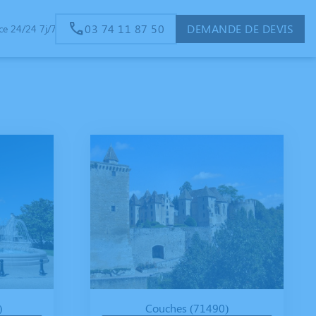
03 74 11 87 50
DEMANDE DE DEVIS
e 24/24 7j/7
)
Couches (71490)