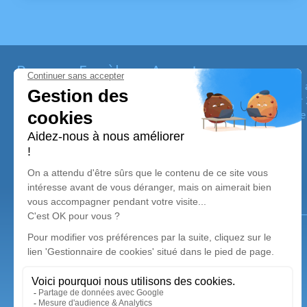
Pompes Funèbres Ansart
L’agence Pompes Funèbres Maison Ansart vous apporte son ass
intervient sur la commune de Nolay et ses alentours 24h sur 
adaptées à toutes les situations sont proposées et son équipe 
obsèques.
Notre agence
Pompes Funèbres Maison Ansart
03 74 11 87 50
maison.ansart@orange.fr
27, Rue de la République - 21340 - Nolay
4.8/5 - 96 avis