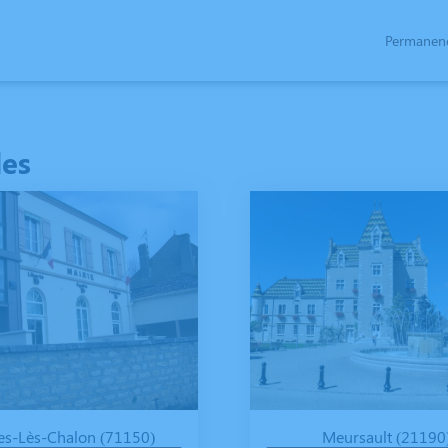
Permanenc
ACES HOMMAGES
les
es-Lès-Chalon (71150)
Meursault (21190